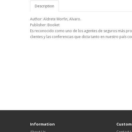
Description
Author: Aldrete Morfin, Alvaro.
Publisher: Booket
Es reconocido como uno de los agentes de seguros más profe
clientes y las conferencias que dicta tanto en nuestro país c
Information
Custome
About Us
Contact 