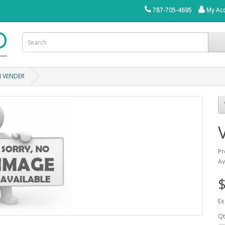
787-705-4695
My Ac
N VENDER
Pr
Av
$
Ex
Qt