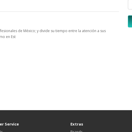
sionales de México; y divide su tiempo entre la atención a sus
omo en Est
r Service
Extras
Us
Brands