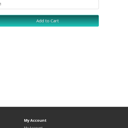
Add to Cart
My Account
My Account