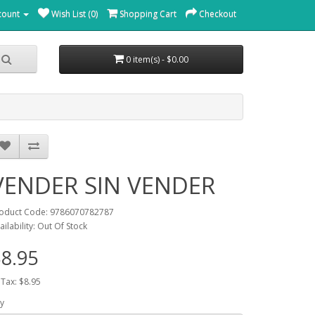
count
Wish List (0)
Shopping Cart
Checkout
0 item(s) - $0.00
VENDER SIN VENDER
oduct Code: 9786070782787
ailability: Out Of Stock
8.95
 Tax: $8.95
y